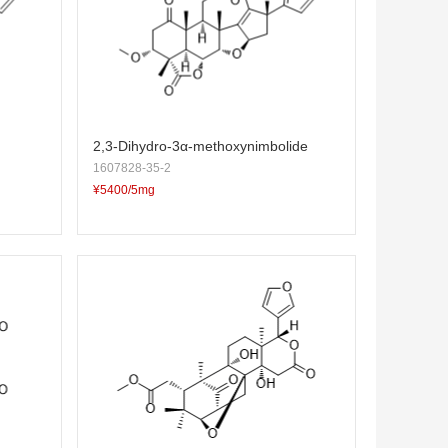
2,3-Dihydro-3α-methoxynimbolide
1607828-35-2
¥5400/5mg