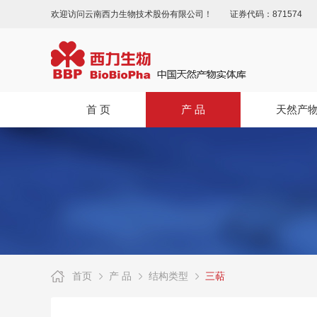
欢迎访问云南西力生物技术股份有限公司！
证券代码：871574
首 页
产 品
天然产
首页
产 品
结构类型
三萜