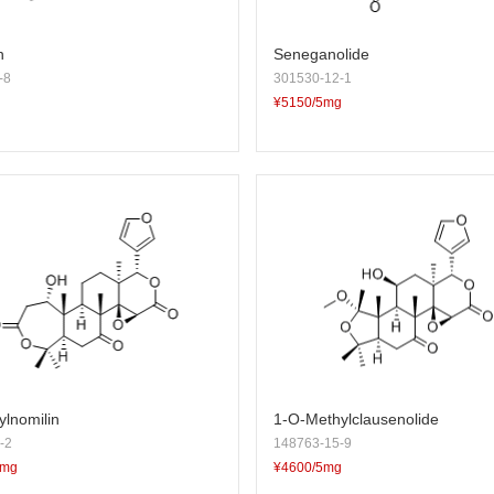
n
Seneganolide
-8
301530-12-1
¥5150/5mg
ylnomilin
1-O-Methylclausenolide
-2
148763-15-9
5mg
¥4600/5mg