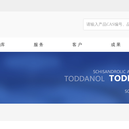
物库
服 务
客 户
成 果