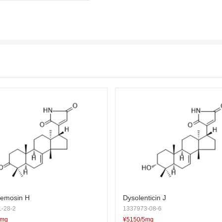
cemosin H
Dysolenticin J
-28-2
1337973-08-6
5mg
¥5150/5mg