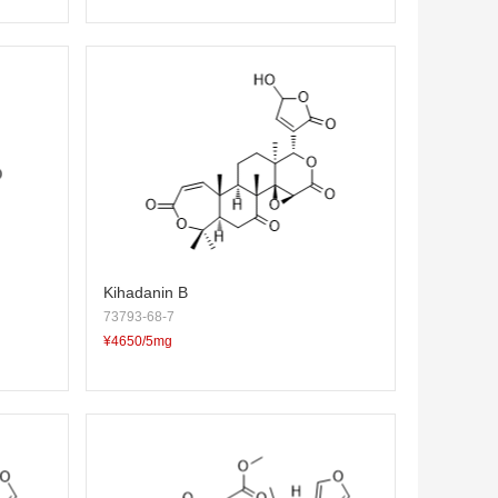
Kihadanin B
73793-68-7
¥4650/5mg