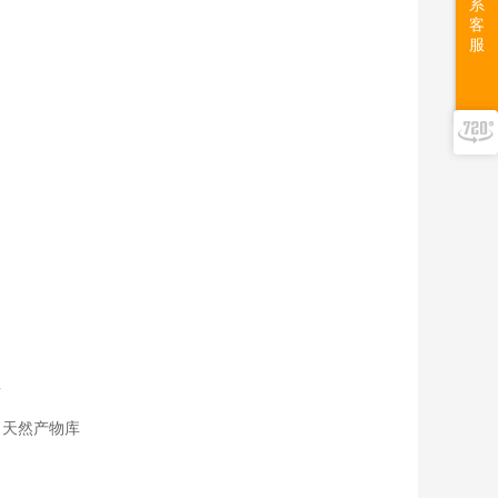
系
客
服
告
；天然产物库