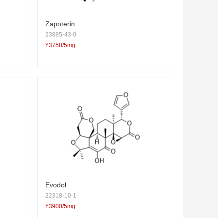
Zapoterin
23885-43-0
¥3750/5mg
Evodol
22318-10-1
¥3900/5mg