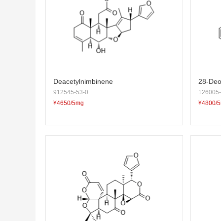
Deacetylnimbinene
28-Deo
912545-53-0
126005-
¥4650/5mg
¥4800/