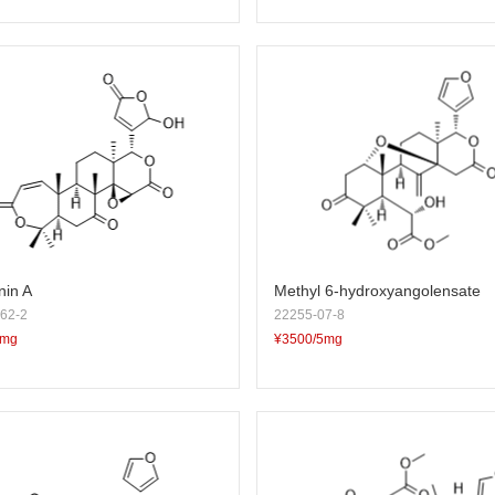
nin A
Methyl 6-hydroxyangolensate
62-2
22255-07-8
5mg
¥3500/5mg