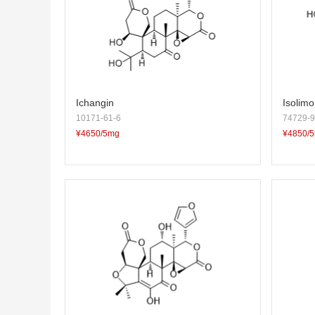
Ichangin
Isolimo
10171-61-6
74729-9
¥4650/5mg
¥4850/