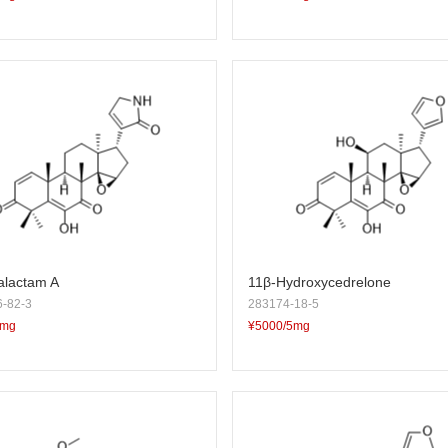
alactam A
11β-Hydroxycedrelone
-82-3
283174-18-5
5mg
¥5000/5mg