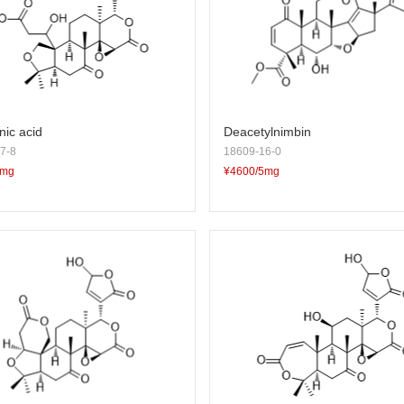
nic acid
Deacetylnimbin
7-8
18609-16-0
5mg
¥4600/5mg