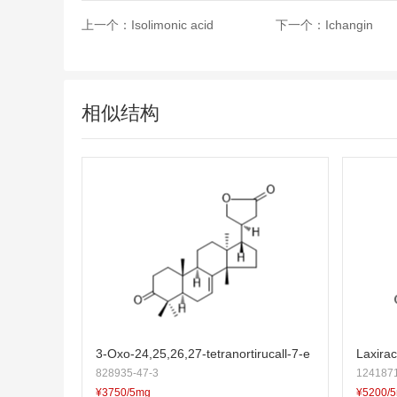
上一个：
Isolimonic acid
下一个：
Ichangin
相似结构
3-Oxo-24,25,26,27-tetranortirucall-7-e
Laxira
828935-47-3
1241871
n-23,21-olide
¥3750/5mg
¥5200/