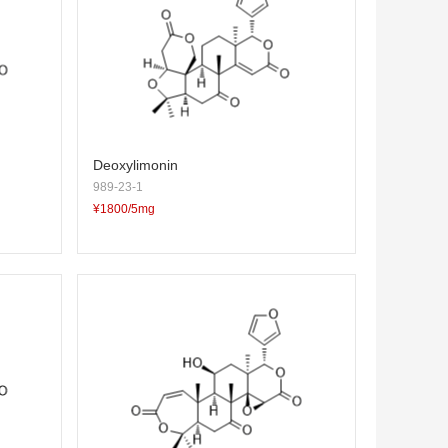
Deoxylimonin
989-23-1
¥1800/5mg