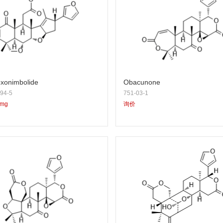
xonimbolide
Obacunone
94-5
751-03-1
5mg
询价