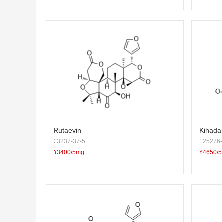
Rutaevin
Kihada
33237-37-5
125276-
¥3400/5mg
¥4650/