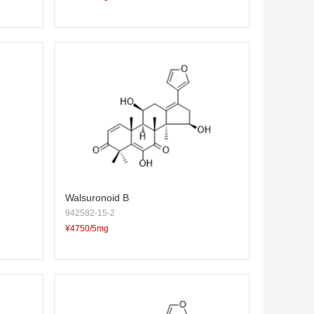
Walsuronoid B
942582-15-2
¥4750/5mg