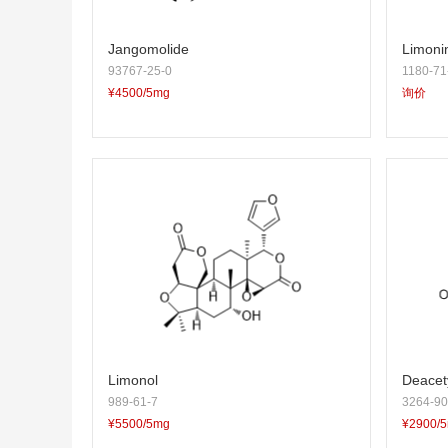
Jangomolide
Limoni
93767-25-0
1180-71
¥4500/5mg
询价
Limonol
Deacet
989-61-7
3264-90
¥5500/5mg
¥2900/