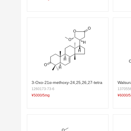
3-Oxo-21α-methoxy-24,25,26,27-tetra
Walsur
1260173-73-6
1370556
nortirucall-7-en-23,21-olide
¥5000/5mg
¥6000/